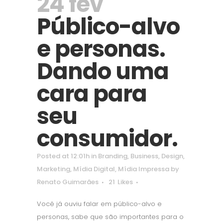
24 fev
Público-alvo
e personas.
Dando uma
cara para
seu
consumidor.
Posted at 12:01h
in
Branding
,
Business
,
Design
,
Marketing
,
Mídia Digital
,
Mídia Impressa
by
Renato Guimarães
21
Likes
Você já ouviu falar em público-alvo e
personas, sabe que são importantes para o